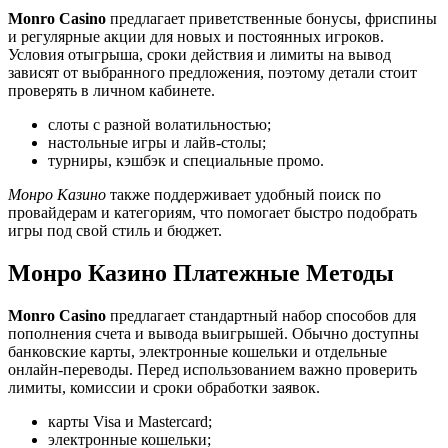
Monro Casino
предлагает приветственные бонусы, фриспины
и регулярные акции для новых и постоянных игроков.
Условия отыгрыша, сроки действия и лимиты на вывод
зависят от выбранного предложения, поэтому детали стоит
проверять в личном кабинете.
слоты с разной волатильностью;
настольные игры и лайв-столы;
турниры, кэшбэк и специальные промо.
Монро Казино
также поддерживает удобный поиск по
провайдерам и категориям, что помогает быстро подобрать
игры под свой стиль и бюджет.
Монро Казино Платежные Методы
Monro Casino
предлагает стандартный набор способов для
пополнения счета и вывода выигрышей. Обычно доступны
банковские карты, электронные кошельки и отдельные
онлайн-переводы. Перед использованием важно проверить
лимиты, комиссии и сроки обработки заявок.
карты Visa и Mastercard;
электронные кошельки;