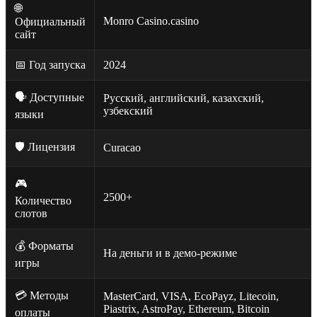
🌐
Monro Casino.casino
Официальный
сайт
📅 Год запуска
2024
🗣 Доступные
Русский, английский, казахский,
узбекский
языки
🛡 Лицензия
Curacao
🎮
2500+
Количество
слотов
💰 Форматы
На деньги и в демо-режиме
игры
💳 Методы
MasterCard, VISA, EcoPayz, Litecoin,
Piastrix, AstroPay, Ethereum, Bitcoin
оплаты