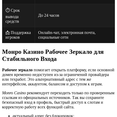
⏱ Срок
До 24 часов
вывода
средств
📩 Поддержка
Онлайн-чат, электронная почта,
игроков
социальные сети
Монро Казино Рабочее Зеркало для
Стабильного Входа
Рабочее зеркало
помогает открыть платформу, если основной
домен временно недоступен из-за ограничений провайдера
или техработ. Это альтернативный адрес с тем же
интерфейсом, аккаунтом, балансом и доступом к играм.
Monro Casino
рекомендует переходить только по проверенным
ссылкам из официальных источников. Так вы сохраните
безопасный вход в профиль, быстрый доступ к слотам и
корректную работу всех функций сайта.
актуальный адрес без блокировок;