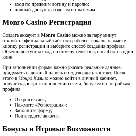
вход по прежним логину и паролю;
полный доступ к разделам и платежам.
Monro Casino Регистрация
Создать аккаунт в
Monro Casino
можно за пару минут:
откройте официальный сайт или рабочее зеркало, нажмите
кнопку регистрации и выберите способ создания профиля.
Обычно доступны вход по номеру телефона, e-mail или в один
клик.
При заполнении формы важно указать реальные данные,
придумать надежный пароль и подтвердить контакт. После
этого в
Монро Казино
можно войти в личный кабинет,
получить доступ к пополнению счета, бонусам и настройкам
профиля.
Откройте сайт;
Нажмите «Регистрация»;
Заполните форму;
Подтвердите аккаунт.
Бонусы и Игровые Возможности