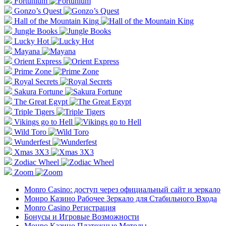
Fortunium
Gonzo’s Quest
Hall of the Mountain King
Jungle Books
Lucky Hot
Mayana
Orient Express
Prime Zone
Royal Secrets
Sakura Fortune
The Great Egypt
Triple Tigers
Vikings go to Hell
Wild Toro
Wunderfest
Xmas 3X3
Zodiac Wheel
Zoom
Monro Casino: доступ через официальный сайт и зеркало
Монро Казино Рабочее Зеркало для Стабильного Входа
Monro Casino Регистрация
Бонусы и Игровые Возможности
Монро Казино Платежные Методы