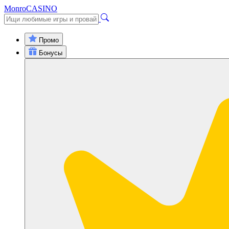
Monro
CASINO
Промо
Бонусы