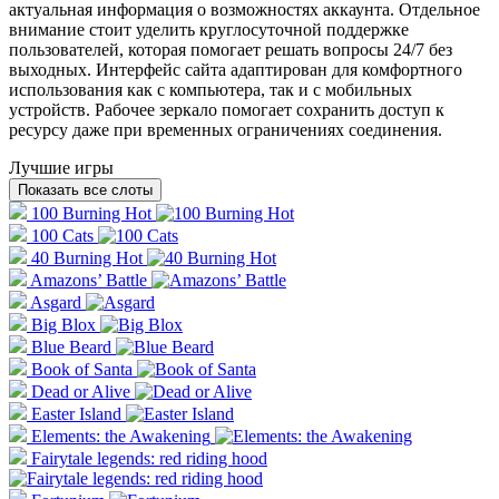
актуальная информация о возможностях аккаунта. Отдельное
внимание стоит уделить круглосуточной поддержке
пользователей, которая помогает решать вопросы 24/7 без
выходных. Интерфейс сайта адаптирован для комфортного
использования как с компьютера, так и с мобильных
устройств. Рабочее зеркало помогает сохранить доступ к
ресурсу даже при временных ограничениях соединения.
Лучшие игры
Показать все слоты
100 Burning Hot
100 Cats
40 Burning Hot
Amazons’ Battle
Asgard
Big Blox
Blue Beard
Book of Santa
Dead or Alive
Easter Island
Elements: the Awakening
Fairytale legends: red riding hood